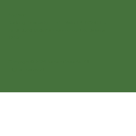
Address
Gedung Prosperity Lt. 51, District 8, SCBD Lot
28, Jl. Jend Sudirman Kav 52-53, DKI Jakarta
12190
Copyright © 2026 Napan Persada. All
Rights Reserved