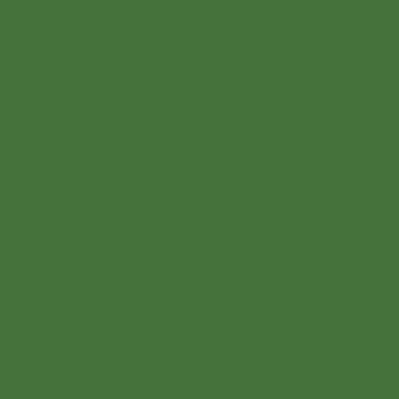
Connect with us
Instagram
Tik Tok
Threads
LinkedIn
Email
info@napanpersada.com
Phone
+62 21 50102788