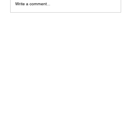
Write a comment...
Natal Argha 2025: Iman, Kebersamaan,
Dan Hiburan Rohani