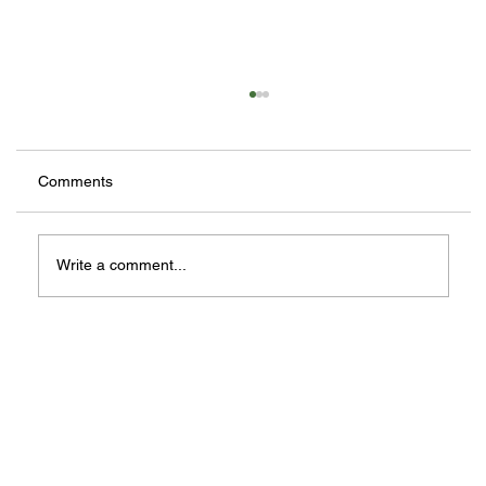
Comments
Write a comment...
Natal Argha 2025: Iman, Kebersamaan,
Dan Hiburan Rohani