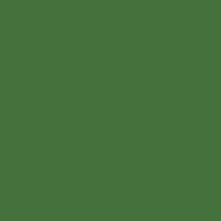
Connect with us
Instagram
Tik Tok
Threads
LinkedIn
Email
info@napanpersada.com
Phone
+62 21 50102788