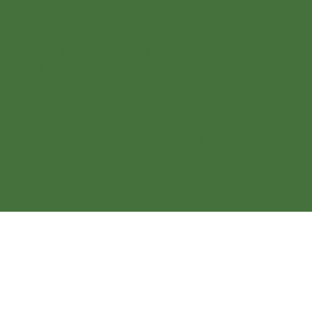
Address
Gedung Prosperity Lt. 51, District 8, SCBD Lot
28, Jl. Jend Sudirman Kav 52-53, DKI Jakarta
12190
Copyright © 2026 Napan Persada. All
Rights Reserved